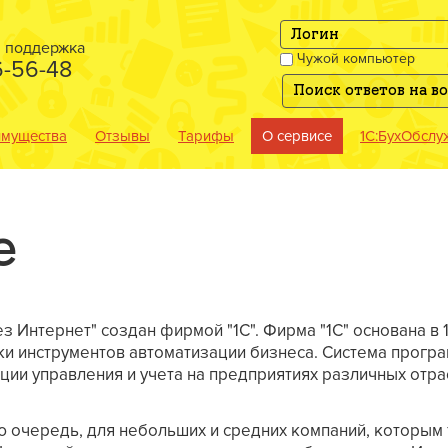
я поддержка
Чужой компьютер
6-56-48
мущества
Отзывы
Тарифы
О сервисе
1С:БухОбслу
е
з Интернет" создан фирмой "1С". Фирма "1С" основана в 1
и инструментов автоматизации бизнеса. Система програ
ии управления и учета на предприятиях различных отра
ю очередь, для небольших и средних компаний, которым