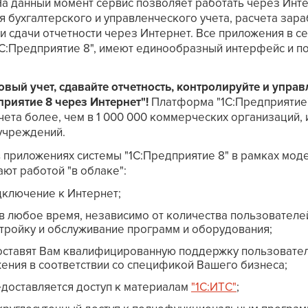
). На данный момент сервис позволяет работать через Ин
я бухгалтерского и управленческого учета, расчета зара
и сдачи отчетности через Интернет. Все приложения в с
С:Предприятие 8", имеют единообразный интерфейс и п
овый учет, сдавайте отчетность, контролируйте и упра
приятие 8 через Интернет"!
Платформа "1С:Предприятие"
ета более, чем в 1 000 000 коммерческих организаций, 
учреждений.
 приложениях системы "1С:Предприятие 8" в рамках моде
ают работой "в облаке":
дключение к Интернет;
в любое время, независимо от количества пользователей
астройку и обслуживание программ и оборудования;
ставят Вам квалифицированную поддержку пользователе
ения в соответствии со спецификой Вашего бизнеса;
доставляется доступ к материалам
"1C:ИТС"
;