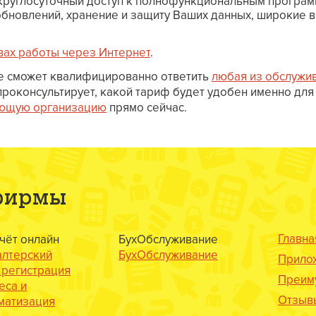
круглосуточный доступ к полнофункциональным программ
обновлений, хранение и защиту Ваших данных, широкие 
вах работы через Интернет
.
се сможет квалифицированно ответить
любая из обслужи
оконсультирует, какой тариф будет удобен именно для
ющую организацию
прямо сейчас.
 фирмы
Главна
учёт онлайн
БухОбслуживание
алтерский
БухОбслуживание
Прило
, регистрация
Преим
еса и
Отзыв
матизация