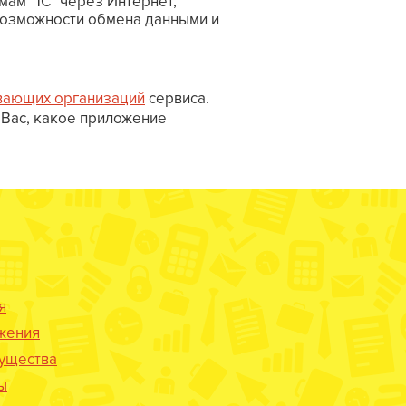
ам "1С" через Интернет,
возможности обмена данными и
вающих организаций
сервиса.
 Вас, какое приложение
я
жения
ущества
ы