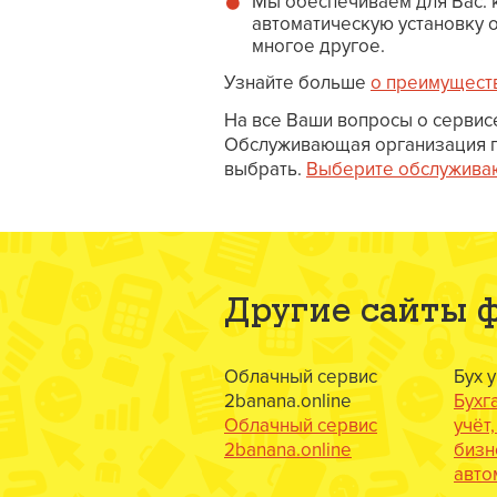
Мы обеспечиваем для Вас: 
автоматическую установку 
многое другое.
Узнайте больше
о преимущест
На все Ваши вопросы о серви
Обслуживающая организация пр
выбрать.
Выберите обслужива
Другие сайты
Облачный сервис
Бух 
2banana.online
Бухг
Облачный сервис
учёт
2banana.online
бизн
авто