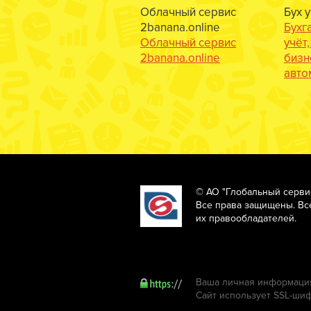
Облачный сервис
Бух 
2banana.online
Бухг
Облачный сервис
учёт
2banana.online
бизн
авто
© АО "Глобальный серви
Все права защищены. Вс
их правообладателей.
Ваша личная информация
Сайт использует SSL-ши