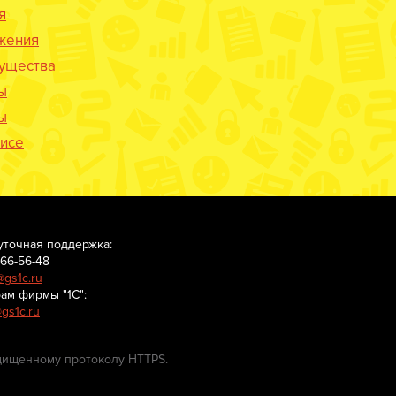
я
жения
ущества
ы
ы
исе
уточная поддержка:
666-56-48
@gs1c.ru
ам фирмы "1С":
gs1c.ru
щищенному протоколу HTTPS.