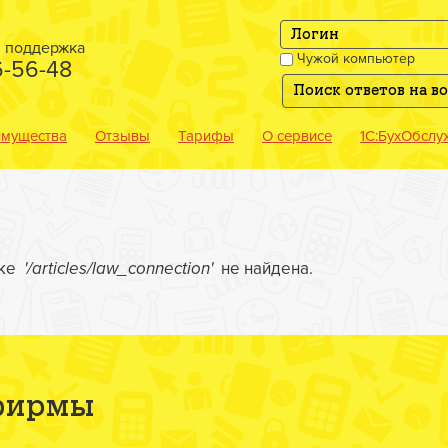
я поддержка
Чужой компьютер
6-56-48
мущества
Отзывы
Тарифы
О сервисе
1С:БухОбслу
лке
'/articles/law_connection'
не найдена.
 фирмы