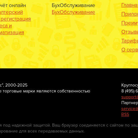
Главна
учёт онлайн
БухОбслуживание
алтерский
БухОбслуживание
Прило
, регистрация
Преим
еса и
Отзыв
матизация
Тариф
О серв
с", 2000-2025
Круглос
е торговые марки являются собственностью
8 (495) 
support
Партнер
service@
RSS
 под надежной защитой. Ваш браузер соединяется с сайтом по за
фрование для всех передаваемых данных.