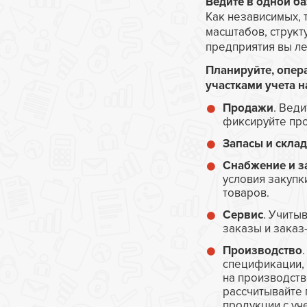
Ведите в одной ба
Как независимых, 
масштабов, структ
предприятия вы ле
Планируйте, опер
участками учета н
Продажи
. Вед
фиксируйте про
Запасы и склад
Снабжение и з
условия закупк
товаров.
Сервис
. Учиты
заказы и заказ
Производство
спецификации, 
на производств
рассчитывайте 
продукции с уч