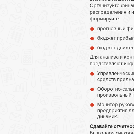
Организуйте фина
распределения и и
формируйте:
прогнозный фин
бюджет прибыл
бюджет движен
Для анализа и кон
представляют инф
Управленческий
средств предна
Оборотно-сальд
произвольный 
Монитор руков
предприятия дл
динамик.
Сдавайте отчетнос
Благодаря синхрон