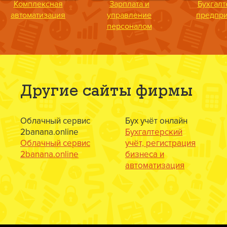
Комплексная
Зарплата и
Бухгалт
автоматизация
управление
предпр
персоналом
Другие сайты фирмы
Облачный сервис
Бух учёт онлайн
2banana.online
Бухгалтерский
Облачный сервис
учёт, регистрация
2banana.online
бизнеса и
автоматизация