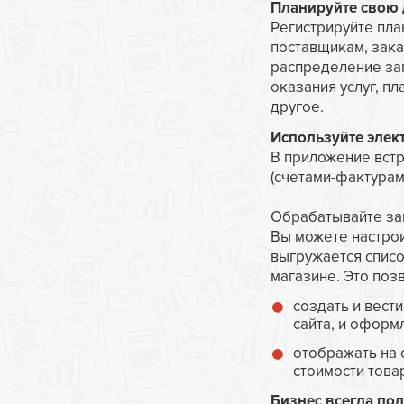
Планируйте свою 
Регистрируйте пл
поставщикам, зака
распределение заг
оказания услуг, п
другое.
Используйте элек
В приложение вст
(счетами-фактурам
Обрабатывайте зак
Вы можете настрои
выгружается списо
магазине. Это позв
создать и вести
сайта, и оформл
отображать на 
стоимости това
Бизнес всегда под